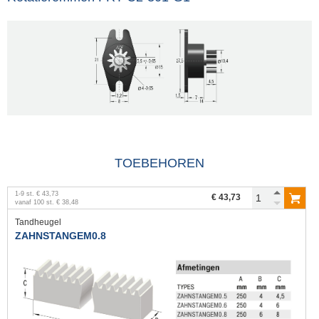
TOEBEHOREN
1
-
9
st.
€ 43,73
€ 43,73
vanaf
100
st.
€ 38,48
Tandheugel
ZAHNSTANGEM0.8