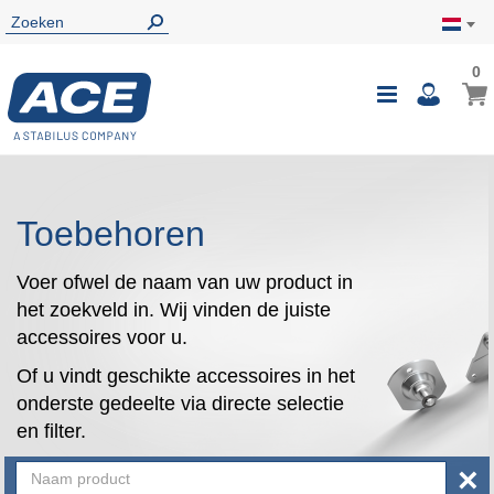
0
0
Wink
Toggle
i
Nav
Toebehoren
Voer ofwel de naam van uw product in
het zoekveld in. Wij vinden de juiste
accessoires voor u.
Of u vindt geschikte accessoires in het
onderste gedeelte via directe selectie
en filter.
×