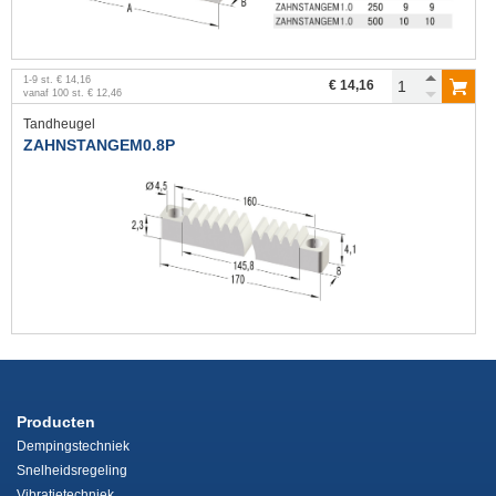
1
-
9
st.
€ 14,16
€ 14,16
vanaf
100
st.
€ 12,46
Tandheugel
ZAHNSTANGEM0.8P
Producten
Dempingstechniek
Snelheidsregeling
Vibratietechniek