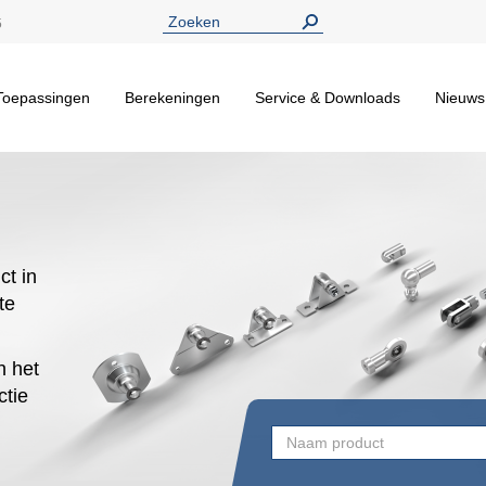
5
Toepassingen
Berekeningen
Service & Downloads
Nieuws
ct in
te
n het
ctie