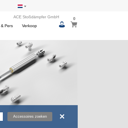
ACE Stoßdämpfer GmbH
0
0
Winkelwagen
items
 & Pers
Verkoop
×
Accessoires zoeken