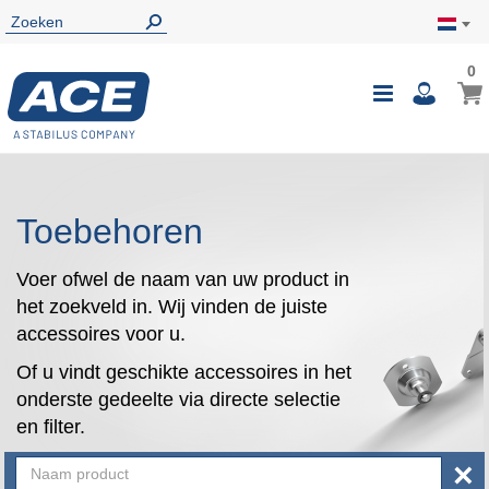
0
0
Wink
Toggle
i
Nav
Toebehoren
Voer ofwel de naam van uw product in
het zoekveld in. Wij vinden de juiste
accessoires voor u.
Of u vindt geschikte accessoires in het
onderste gedeelte via directe selectie
en filter.
×