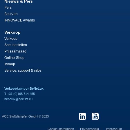
Nieuws & Pers
Pers
Beurzen
INNOVACE Awards
Verkoop
Verkoop
Snel bestellen
Prijsaanvraag
Online-Shop
Inkoop
Service, support & infos
Verkoopkantoor BeNeLux
T +31 (0)165 714 455
benelux@ace-int.eu
ACE Stoßdämpfer GmbH © 2023
Cookie-instellingen
Privacybeleid
Impressum