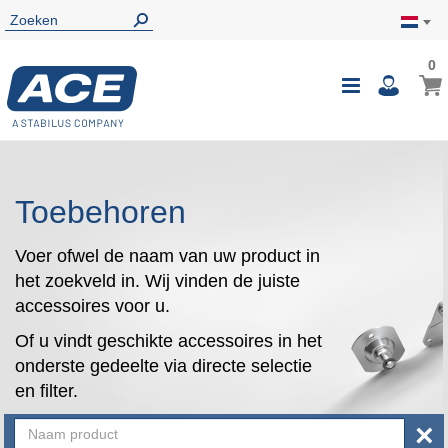
0
0
Wink
Toggle
i
Nav
Toebehoren
Voer ofwel de naam van uw product in
het zoekveld in. Wij vinden de juiste
accessoires voor u.
Of u vindt geschikte accessoires in het
onderste gedeelte via directe selectie
en filter.
×