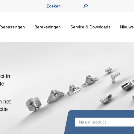
5
Toepassingen
Berekeningen
Service & Downloads
Nieuws
ct in
te
n het
ctie