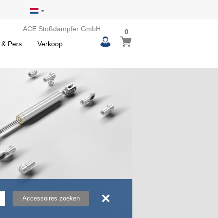
ACE Stoßdämpfer GmbH
0
0
Winkelwagen
items
 & Pers
Verkoop
×
Accessoires zoeken