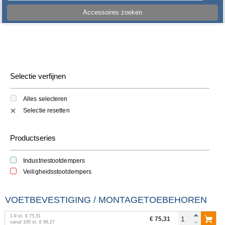
Accessoires zoeken
Selectie verfijnen
Alles selecteren
Selectie resetten
✕
Productseries
Industriestootdempers
Veiligheidsstootdempers
VOETBEVESTIGING / MONTAGETOEBEHOREN
1
-
9
st.
€ 75,31
€ 75,31
vanaf
100
st.
€ 66,27