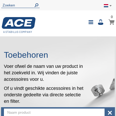
0
0
Wink
Toggle
i
Nav
Toebehoren
Voer ofwel de naam van uw product in
het zoekveld in. Wij vinden de juiste
accessoires voor u.
Of u vindt geschikte accessoires in het
onderste gedeelte via directe selectie
en filter.
×