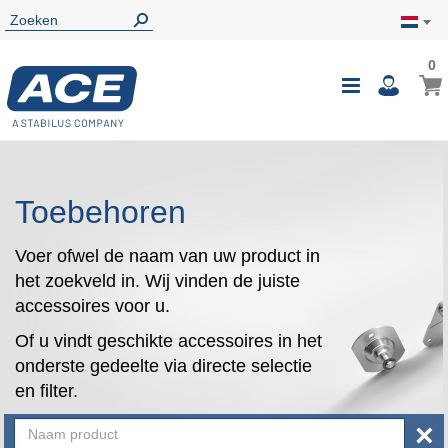
0
0
Wink
Toggle
i
Nav
Toebehoren
Voer ofwel de naam van uw product in
het zoekveld in. Wij vinden de juiste
accessoires voor u.
Of u vindt geschikte accessoires in het
onderste gedeelte via directe selectie
en filter.
×