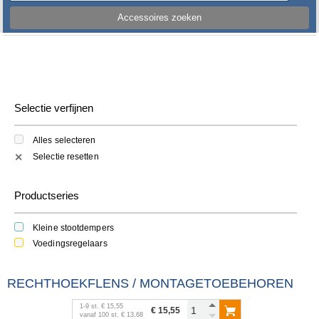
Accessoires zoeken
Selectie verfijnen
Alles selecteren
Selectie resetten
✕
Productseries
Kleine stootdempers
Voedingsregelaars
RECHTHOEKFLENS / MONTAGETOEBEHOREN
1
-
9
st.
€ 15,55
€ 15,55
vanaf
100
st.
€ 13,68