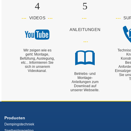
4
5
---
VIDEOS
---
---
---
SU
ANLEITUNGEN
---
Wir zeigen wie es
Technis
geht: Montage,
Kni
Befüllung, Auslegung,
Konst
etc... Informieren Sie
Bes
sich in unserem
Anford
Videokanal.
Einsatzge
Betriebs- und
Sie uns
Montage-
T
Anleitungen zum
Download auf
unserer Webseite.
Producten
Dempingstechniek
Snelheidsregeling