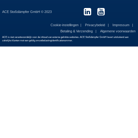
ACE Stoßdämpfer GmbH © 2023
Cookie-instellingen
Privacybeleid
Impressum
Betaling & Verzending
Algemene voorwaarden
ACE is niet verantwoordelijk voor de inhoud van externe gelinkte websites. ACE Stoßdämpfer GmbH levert uitsluitend aan
zakelijke klanten met een geldig omzetbelastingidentificatienummer.