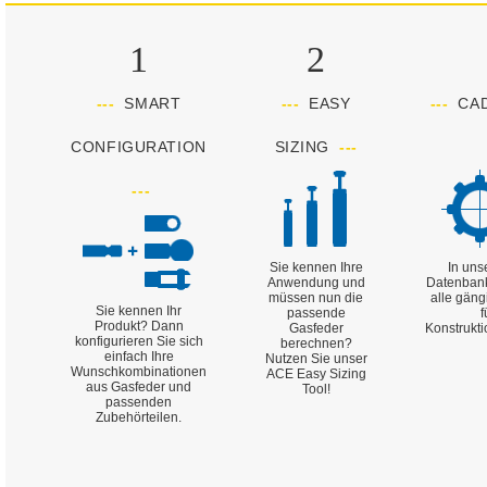
1
2
---
SMART
---
EASY
---
CAD
CONFIGURATION
SIZING
---
---
Sie kennen Ihre
In un
Anwendung und
Datenbank
müssen nun die
alle gän
Sie kennen Ihr
passende
f
Produkt? Dann
Gasfeder
Konstrukt
konfigurieren Sie sich
berechnen?
einfach Ihre
Nutzen Sie unser
Wunschkombinationen
ACE Easy Sizing
aus Gasfeder und
Tool!
passenden
Zubehörteilen.