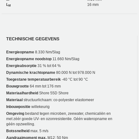
L
16 mm
M
TECHNISCHE GEGEVENS
Energieopname
8.330 Nm/Slag
Energieopname noodstop
11.660 Nm/Slag
Energieabsorptie
31 % tot 64 %
Dynamische krachtopname
80.000 N tot 978.000 N
Toegestane temperatuurbereik
-40 °C tot 90 °C
Bouwgrootte
64 mm tot 176 mm
Materiaalhardheid
Shore 55D Shore
Materiaal
structuurlichaam: co-polyester elastomeer
Inbouwpositie
willekeurig
Omgeving
bestand tegen microben, zeewater, chemicaliën en
met zéér goede UV- en ozonresistentie. Géén wateropname en
géén opzwelling.
Botssnelheid
max. 5 m/s
Aandraaimoment max.
M12: 50 Nm