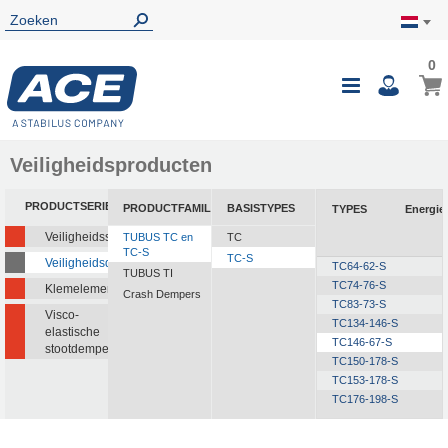
0
0
Wink
Toggle
i
Nav
Veiligheidsproducten
PRODUCTSERIE
PRODUCTFAMILIE
BASISTYPES
TYPES
Energi
Veiligheidsstootdempers
TUBUS TC en
TC
TC-S
TC-S
Veiligheidsdempers
TC64-62-S
TUBUS TI
TC74-76-S
Klemelementen
Crash Dempers
TC83-73-S
Visco-
TC134-146-S
elastische
TC146-67-S
stootdempers
TC150-178-S
TC153-178-S
TC176-198-S