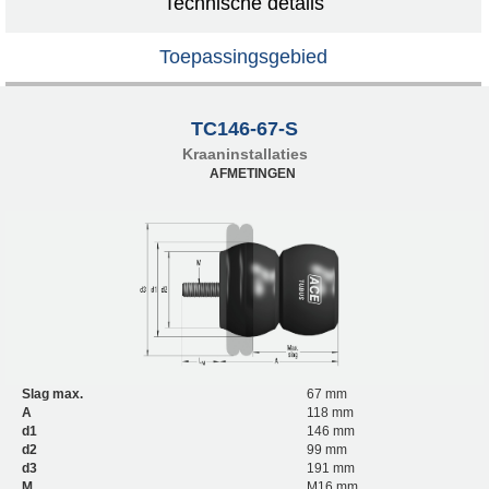
Technische details
Toepassingsgebied
TC146-67-S
Kraaninstallaties
AFMETINGEN
Slag max.
67 mm
A
118 mm
d1
146 mm
d2
99 mm
d3
191 mm
M
M16 mm