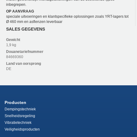
inbegrepen.
OP AANVRAAG
speciale uitvoeringen en klantspecifieke oplossingen zoals YRT-lagers tot
Ø 460 mm en asflenzen leverbaar
SALES GEGEVENS
Gewicht
1,9 kg
Douanetariefnummer
84669360
Land van oorsprong
DE
Producten
Dempingstechniek
Snelheidsregeling
Vibratietechniek
Veiligheidsproducten