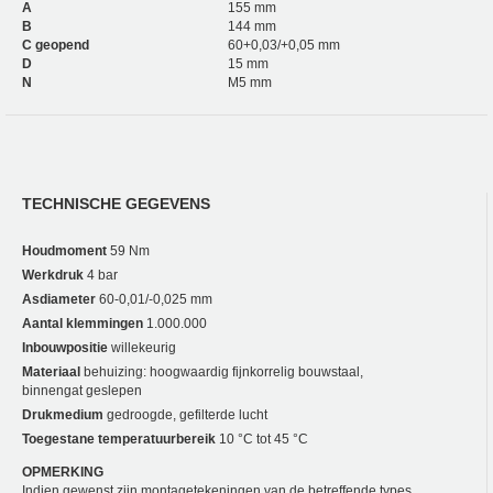
A
155 mm
B
144 mm
C geopend
60+0,03/+0,05 mm
D
15 mm
N
M5 mm
TECHNISCHE GEGEVENS
Houdmoment
59 Nm
Werkdruk
4 bar
Asdiameter
60-0,01/-0,025 mm
Aantal klemmingen
1.000.000
Inbouwpositie
willekeurig
Materiaal
behuizing: hoogwaardig fijnkorrelig bouwstaal,
binnengat geslepen
Drukmedium
gedroogde, gefilterde lucht
Toegestane temperatuurbereik
10 °C tot 45 °C
OPMERKING
Indien gewenst zijn montagetekeningen van de betreffende types