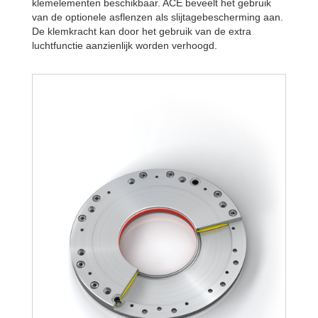
R340-4B
1.8
klemelementen beschikbaar. ACE beveelt het gebruik
R340-6B
2.5
van de optionele asflenzen als slijtagebescherming aan.
De klemkracht kan door het gebruik van de extra
luchtfunctie aanzienlijk worden verhoogd.