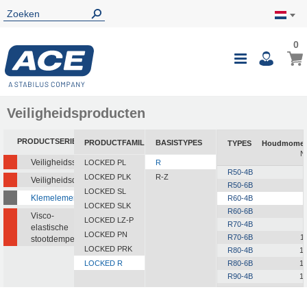
0
0
Wink
Toggle
i
Nav
Veiligheidsproducten
PRODUCTSERIE
PRODUCTFAMILIE
BASISTYPES
TYPES
Houdmomen
N
Veiligheidsstootdempers
LOCKED PL
R
R50-4B
LOCKED PLK
R-Z
Veiligheidsdempers
R50-6B
LOCKED SL
Klemelementen
R60-4B
LOCKED SLK
R60-6B
Visco-
LOCKED LZ-P
R70-4B
elastische
LOCKED PN
R70-6B
1
stootdempers
LOCKED PRK
R80-4B
1
LOCKED R
R80-6B
1
R90-4B
1
R90-6B
1
R100-4B
1