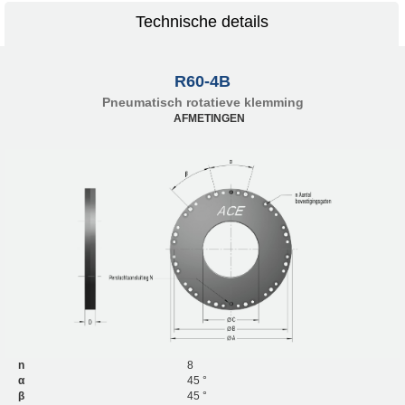
Technische details
R60-4B
Pneumatisch rotatieve klemming
AFMETINGEN
n
8
α
45 °
β
45 °