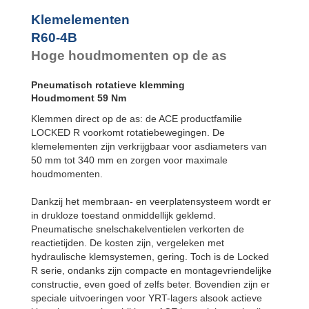
R100-6B
2
Klemelementen
R120-4B
2
R60-4B
R120-6B
3
R140-4B
3
Hoge houdmomenten op de as
R140-6B
4
R160-4B
4
Pneumatisch rotatieve klemming
R160-6B
6
Houdmoment 59 Nm
R180-4B
5
R180-6B
7
Klemmen direct op de as: de ACE productfamilie
R200-4B
6
LOCKED R voorkomt rotatiebewegingen. De
R200-6B
9
klemelementen zijn verkrijgbaar voor asdiameters van
R220-4B
7
50 mm tot 340 mm en zorgen voor maximale
R220-6B
1.1
houdmomenten.
R240-4B
9
R240-6B
1.3
Dankzij het membraan- en veerplatensysteem wordt er
R260-4B
1.0
in drukloze toestand onmiddellijk geklemd.
R260-6B
1.5
Pneumatische snelschakelventielen verkorten de
R280-4B
1.2
reactietijden. De kosten zijn, vergeleken met
R280-6B
1.8
hydraulische klemsystemen, gering. Toch is de Locked
R300-4B
1.4
R serie, ondanks zijn compacte en montagevriendelijke
R300-6B
2.1
constructie, even goed of zelfs beter. Bovendien zijn er
R320-4B
1.6
R320-6B
2.3
speciale uitvoeringen voor YRT-lagers alsook actieve