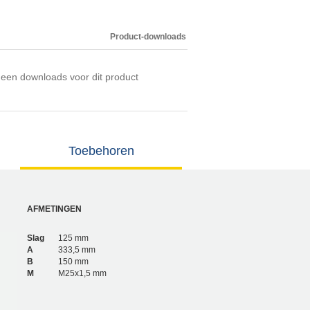
Product-downloads
een downloads voor dit product
Toebehoren
AFMETINGEN
Slag
125 mm
A
333,5 mm
B
150 mm
M
M25x1,5 mm