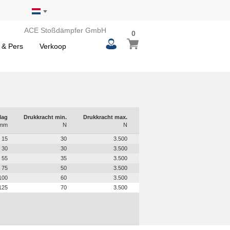
ACE Stoßdämpfer GmbH
0
0
Winkelwagen
items
 & Pers
Verkoop
lag
Drukkracht min.
Drukkracht max.
mm
N
N
15
30
3.500
30
30
3.500
55
35
3.500
75
50
3.500
100
60
3.500
125
70
3.500