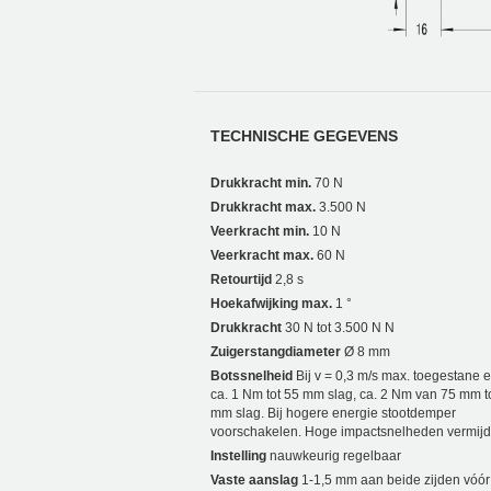
TECHNISCHE GEGEVENS
Drukkracht min.
70 N
Drukkracht max.
3.500 N
Veerkracht min.
10 N
Veerkracht max.
60 N
Retourtijd
2,8 s
Hoekafwijking max.
1 °
Drukkracht
30 N tot 3.500 N N
Zuigerstangdiameter
Ø 8 mm
Botssnelheid
Bij v = 0,3 m/s max. toegestane e
ca. 1 Nm tot 55 mm slag, ca. 2 Nm van 75 mm t
mm slag. Bij hogere energie stootdemper
voorschakelen. Hoge impactsnelheden vermijd
Instelling
nauwkeurig regelbaar
Vaste aanslag
1-1,5 mm aan beide zijden vóór