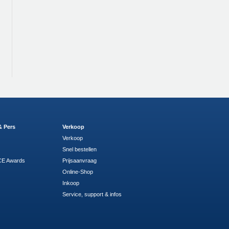
& Pers
Verkoop
Verkoop
Snel bestellen
E Awards
Prijsaanvraag
Online-Shop
Inkoop
Service, support & infos