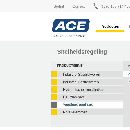
Bedrijf
Contact
+31 (0)165 714 45
Producten
Snelheidsregeling
PRODUCTSERIE
P
Industrie-Gasdrukveren
V
F
Industrie-Gastrekveren
Hydraulische remcilinders
Deurdempers
Voedingsregelaars
Rotatieremmen