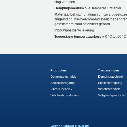
slag voorzien
Dempingsmedium
olie, temperatuurstabiel
Materiaal
behuizing: aluminium zwart geëloxee
zuigerstang: hardverchroomd staal; toebehoren
gefosfateerd staal of tenifeer gehard
Inbouwpositie
willekeurig
Toegestane temperatuurbereik
0 °C tot 60 °C
Producten
Toepassingen
Dempingstechniek
Dempingstechniek
Snelheidsregeling
Snelheidsregeling
Vibratietechniek
Vibratietechniek
Veiligheidsproducten
Veiligheidsproducten
Verkoopkantoor BeNeLux