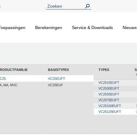
5
Toepassingen
Berekeningen
Service & Downloads
Nieuws
RODUCTFAMILIE
BASISTYPES
TYPES
S
C25
VC25EUFT
VC2515EUFT
A, MA, MVC
VC25EUF
VC2530EUFT
VC2555EUFT
VC2575EUFT
VC25100EUFT
VC25125EUFT