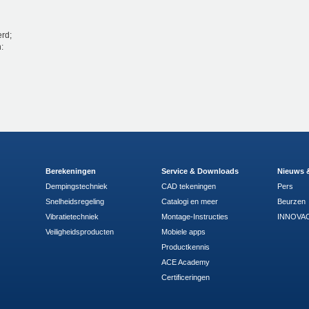
rd;
:
Berekeningen
Service & Downloads
Nieuws 
Dempingstechniek
CAD tekeningen
Pers
Snelheidsregeling
Catalogi en meer
Beurzen
Vibratietechniek
Montage-Instructies
INNOVAC
Veiligheidsproducten
Mobiele apps
Productkennis
ACE Academy
Certificeringen