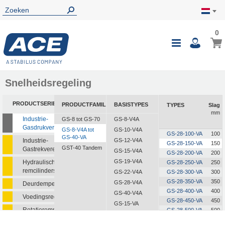
0
0
Wink
Toggle
i
Nav
Snelheidsregeling
PRODUCTSERIE
PRODUCTFAMILIE
BASISTYPES
TYPES
Slag
mm
Industrie-
GS-8 tot GS-70
GS-8-V4A
Gasdrukveren
GS-8-V4A tot
GS-10-V4A
GS-28-100-VA
100
GS-40-VA
Industrie-
GS-12-V4A
GS-28-150-VA
150
GST-40 Tandem
Gastrekveren
GS-15-V4A
GS-28-200-VA
200
GS-19-V4A
Hydraulische
GS-28-250-VA
250
remcilinders
GS-22-V4A
GS-28-300-VA
300
GS-28-350-VA
350
GS-28-V4A
Deurdempers
GS-28-400-VA
400
GS-40-V4A
Voedingsregelaars
GS-28-450-VA
450
GS-15-VA
Rotatieremmen
GS-28-500-VA
500
GS-19-VA
GS-28-550-VA
550
GS-22-VA