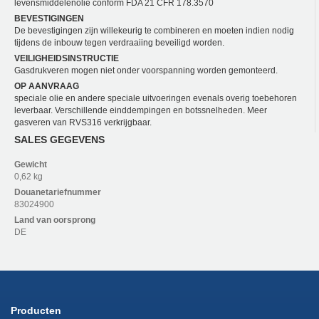
levensmiddelenolie conform FDA 21 CFR 178.3570
BEVESTIGINGEN
De bevestigingen zijn willekeurig te combineren en moeten indien nodig
tijdens de inbouw tegen verdraaiing beveiligd worden.
VEILIGHEIDSINSTRUCTIE
Gasdrukveren mogen niet onder voorspanning worden gemonteerd.
OP AANVRAAG
speciale olie en andere speciale uitvoeringen evenals overig toebehoren
leverbaar. Verschillende einddempingen en botssnelheden. Meer
gasveren van RVS316 verkrijgbaar.
SALES GEGEVENS
Gewicht
0,62 kg
Douanetariefnummer
83024900
Land van oorsprong
DE
Producten