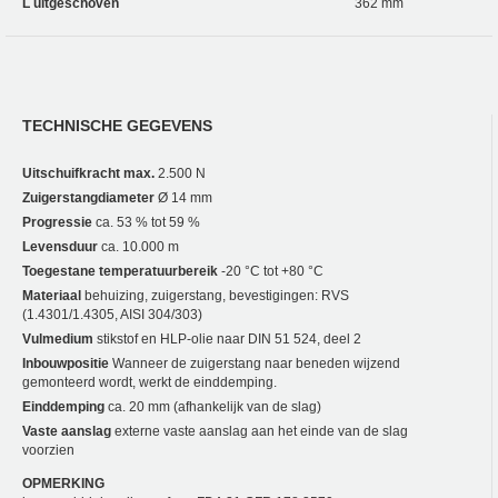
L uitgeschoven
362 mm
TECHNISCHE GEGEVENS
Uitschuifkracht max.
2.500 N
Zuigerstangdiameter
Ø 14 mm
Progressie
ca. 53 % tot 59 %
Levensduur
ca. 10.000 m
Toegestane temperatuurbereik
-20 °C tot +80 °C
Materiaal
behuizing, zuigerstang, bevestigingen: RVS
(1.4301/1.4305, AISI 304/303)
Vulmedium
stikstof en HLP-olie naar DIN 51 524, deel 2
Inbouwpositie
Wanneer de zuigerstang naar beneden wijzend
gemonteerd wordt, werkt de einddemping.
Einddemping
ca. 20 mm (afhankelijk van de slag)
Vaste aanslag
externe vaste aanslag aan het einde van de slag
voorzien
OPMERKING