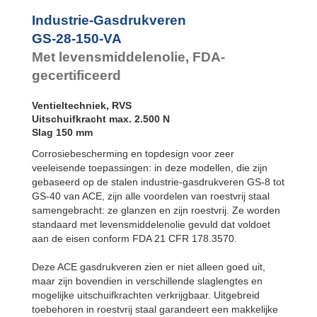
GS-28-600-VA
600
GS-28-VA
Industrie-Gasdrukveren
GS-28-650-VA
650
GS-40-VA
GS-28-150-VA
Met levensmiddelenolie, FDA-
gecertificeerd
Ventieltechniek, RVS
Uitschuifkracht max. 2.500 N
Slag 150 mm
Corrosiebescherming en topdesign voor zeer
veeleisende toepassingen: in deze modellen, die zijn
gebaseerd op de stalen industrie-gasdrukveren GS-8 tot
GS-40 van ACE, zijn alle voordelen van roestvrij staal
samengebracht: ze glanzen en zijn roestvrij. Ze worden
standaard met levensmiddelenolie gevuld dat voldoet
aan de eisen conform FDA 21 CFR 178.3570.
Deze ACE gasdrukveren zien er niet alleen goed uit,
maar zijn bovendien in verschillende slaglengtes en
mogelijke uitschuifkrachten verkrijgbaar. Uitgebreid
toebehoren in roestvrij staal garandeert een makkelijke