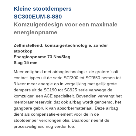
SC300EUM-9-880
SC²25 tot
SC²190
Kleine stootdempers
SC²300 tot
SC300EUM-8-880
SC²650
Komzuigerdesign voor een maximale
MA30 tot MA900
PET20 tot
energieopname
PET27
Zelfinstellend, komzuigertechnologie, zonder
stootkop
Energieopname 73 Nm/Slag
Slag 15 mm
Meer veiligheid met airbagtechnologie: de grotere 'soft
contact' types uit de serie SC²300 tot SC²650 nemen tot
3 keer meer energie op in vergelijking met gelijk grote
dempers uit de SC190 tot SC925 serie vanwege de
komzuiger, een ACE specialiteit. Bovendien vervangt het
membraanreservoir, dat ook airbag wordt genoemd, het
gangbare gebruik van absorbermateriaal. Deze airbag
dient als compensatie-element voor de in de
stootdemper verdrongen olie. Daardoor neemt de
procesveiligheid nog verder toe.