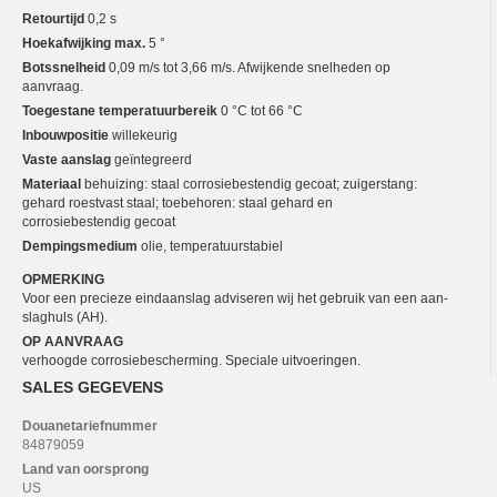
Retourtijd
0,2 s
Hoekafwijking max.
5 °
Botssnelheid
0,09 m/s tot 3,66 m/s. Afwijkende snelheden op
aanvraag.
Toegestane temperatuurbereik
0 °C tot 66 °C
Inbouwpositie
willekeurig
Vaste aanslag
geïntegreerd
Materiaal
behuizing: staal corrosiebestendig gecoat; zuigerstang:
gehard roestvast staal; toebehoren: staal gehard en
corrosiebestendig gecoat
Dempingsmedium
olie, temperatuurstabiel
OPMERKING
Voor een precieze eindaanslag adviseren wij het gebruik van een aan­
slaghuls (AH).
OP AANVRAAG
verhoogde corrosiebescherming. Speciale uitvoeringen.
SALES GEGEVENS
Douanetariefnummer
84879059
Land van oorsprong
US