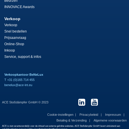
Beurzen
INNOVACE Awards
Verkoop
Verkoop
Snel bestellen
Prijsaanvraag
Online-Shop
Inkoop
Service, support & infos
Verkoopkantoor BeNeLux
T +31 (0)165 714 455
benelux@ace-int.eu
ACE Stoßdämpfer GmbH © 2023
Cookie-instellingen
Privacybeleid
Impressum
Betaling & Verzending
Algemene voorwaarden
ACE is niet verantwoordelijk voor de inhoud van externe gelinkte websites. ACE Stoßdämpfer GmbH levert uitsluitend aan