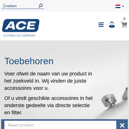
0
0
Wink
Toggle
i
Nav
Toebehoren
Voer ofwel de naam van uw product in
het zoekveld in. Wij vinden de juiste
accessoires voor u.
Of u vindt geschikte accessoires in het
onderste gedeelte via directe selectie
en filter.
×