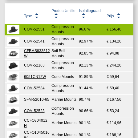
Productfamilie
Isolatiegraad
Type
Prijs
Compression
COM-52551
96.6 %
€ 156,40
Mounts
Compression
COM-52541
92.97 %
€ 134,20
Mounts
CFBMS833512
Soft Bell
92.85 %
€ 94,08
W
Mounts
Compression
COM-52163
92.13 %
€ 244,20
Mounts
6051CN12W
Cone Mounts
91.89 %
€ 59,64
Compression
COM-52534
91.44 %
€ 59,40
Mounts
SFM-52010-65
Marine Mounts
90.7 %
€ 167,56
Compression
COM-52523
90.66 %
€ 53,24
Mounts
CCFQ804012
Marine Mounts
90.1 %
€ 114,96
H
CCFQ1045016
Marine Mounts
90.1 %
€ 188,16
W