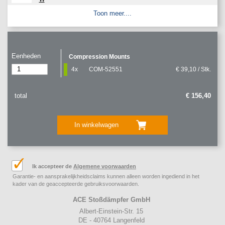
Toon meer....
Eenheden
Compression Mounts
4x
COM-52551
€ 39,10 / Stk.
total
€ 156,40
In winkelwagen
Ik accepteer de
Algemene voorwaarden
Garantie- en aansprakelijkheidsclaims kunnen alleen worden ingediend in het
kader van de geaccepteerde gebruiksvoorwaarden.
ACE Stoßdämpfer GmbH
Albert-Einstein-Str. 15
DE - 40764 Langenfeld