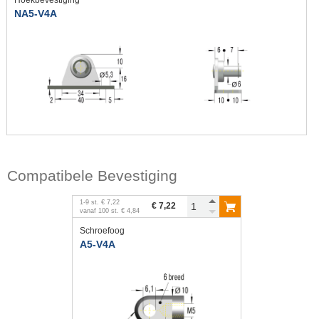
NA5-V4A
Compatibele Bevestiging
1
-
9
st.
€ 7,22
€ 7,22
vanaf
100
st.
€ 4,84
Schroefoog
A5-V4A