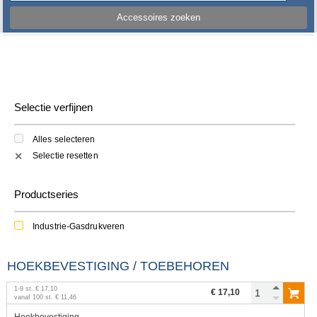
Accessoires zoeken
Selectie verfijnen
Alles selecteren
Selectie resetten
✕
Productseries
Industrie-Gasdrukveren
HOEKBEVESTIGING / TOEBEHOREN
1
-
9
st.
€ 17,10
€ 17,10
vanaf
100
st.
€ 11,46
Hoekbevestiging