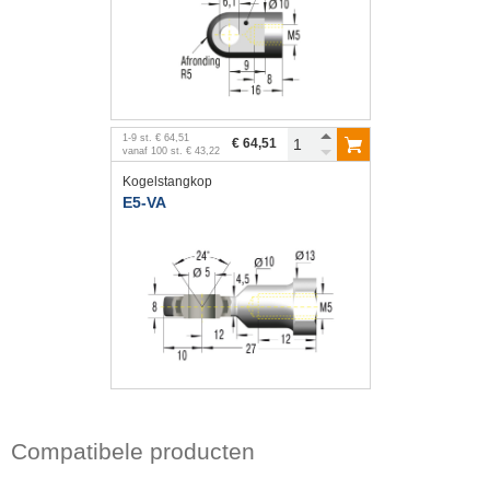
1
-
9
st.
€ 64,51
€ 64,51
vanaf
100
st.
€ 43,22
Kogelstangkop
E5-VA
Compatibele producten