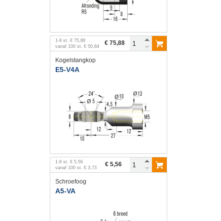
1
-
9
st.
€ 75,88
€ 75,88
vanaf
100
st.
€ 50,84
Kogelstangkop
E5-V4A
1
-
9
st.
€ 5,56
€ 5,56
vanaf
100
st.
€ 3,73
Schroefoog
A5-VA