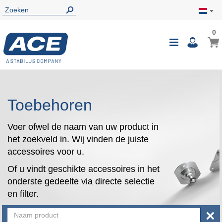
0
0
Wink
Toggle
i
Nav
Toebehoren
Voer ofwel de naam van uw product in
het zoekveld in. Wij vinden de juiste
accessoires voor u.
Of u vindt geschikte accessoires in het
onderste gedeelte via directe selectie
en filter.
×