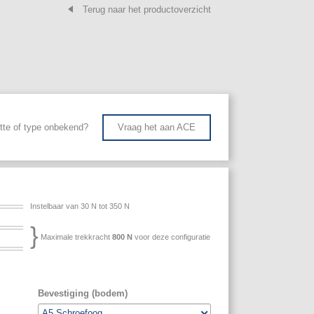
Terug naar het productoverzicht
tte of type onbekend?
Vraag het aan ACE
Instelbaar van 30 N tot 350 N
}
Maximale trekkracht
800
N
voor deze configuratie
Bevestiging (bodem)