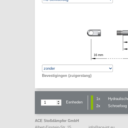
16
mm
Bevestigingen (zuigerstang)
1x
Hydraulisch
Eenheden
2x
Schroefoog
ACE Stoßdämpfer GmbH
info@ace-int.eu
Albert-Einstein-Str. 15