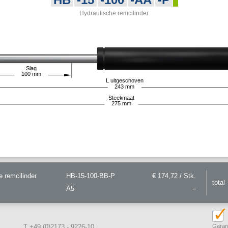
Hydraulische remcilinder
Slag
100
mm
L uitgeschoven
243
mm
Steekmaat
275
mm
e remcilinder
HB-15-100-BB-P
€ 174,72 / Stk.
total
A5
--
T +49 (0)2173 - 9226-10
Garant