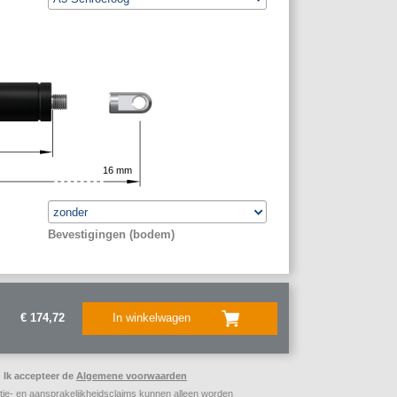
16
mm
Bevestigingen (bodem)
€ 174,72
In winkelwagen
Ik accepteer de
Algemene voorwaarden
ie- en aansprakelijkheidsclaims kunnen alleen worden