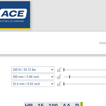
Groo
HB
-15
-100
-AA
-P