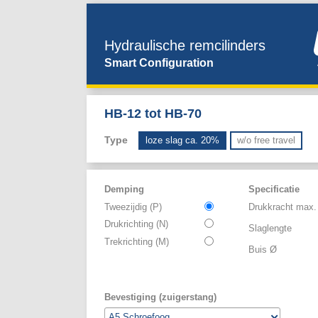
Hydraulische remcilinders
Smart Configuration
HB-12 tot HB-70
Type
loze slag ca. 20%
w/o free travel
Demping
Specificatie
Tweezijdig (P)
Drukkracht max.
Drukrichting (N)
Slaglengte
Trekrichting (M)
Buis Ø
Bevestiging (zuigerstang)